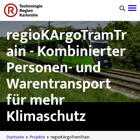
regioKArgoTramTr
ain - Kombinierter
Personen- und
Warentransport
für mehr
Klimaschutz
Startseite
Projekte
regioKArgoTramTrain