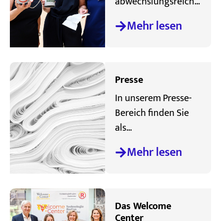
abwechslungsreiche
n Aufgabenfeld –
Mehr lesen
auf dieser Seite
erfahren Sie mehr
über die aktuellen
Stellenausschreibun
Presse
gen der
In unserem Presse-
TechnologieRegion
Bereich finden Sie
Karlsruhe (TRK).
als
Medienvertreter:inn
Mehr lesen
en Informationen
zum Pressekontakt
sowie unsere
aktuellen
Das Welcome
Pressemitteilungen.
Center