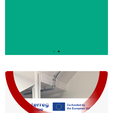
CHARGE auf einen Blick
Auf dem One-Pager finden Sie alle wichtigen
Informationen zum Interreg Europe Projekt -
CHARGE
Jetzt herunterladen