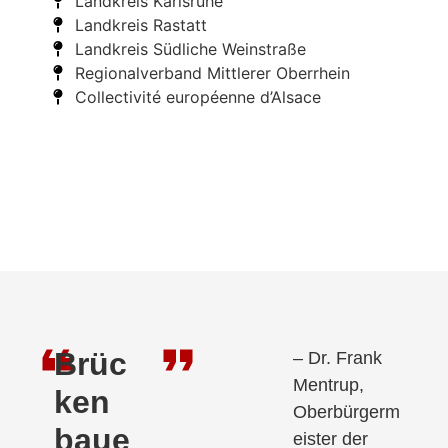
Landkreis Karlsruhe
Landkreis Rastatt
Landkreis Südliche Weinstraße
Regionalverband Mittlerer Oberrhein
Collectivité européenne d’Alsace
Brüc
– Dr. Frank
Mentrup,
ken
Oberbürgerm
baue
eister der