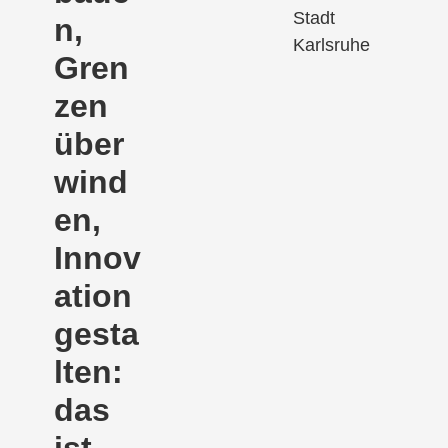
Stadt
n,
Karlsruhe
Gren
zen
über
wind
en,
Innov
ation
gesta
lten:
das
ist