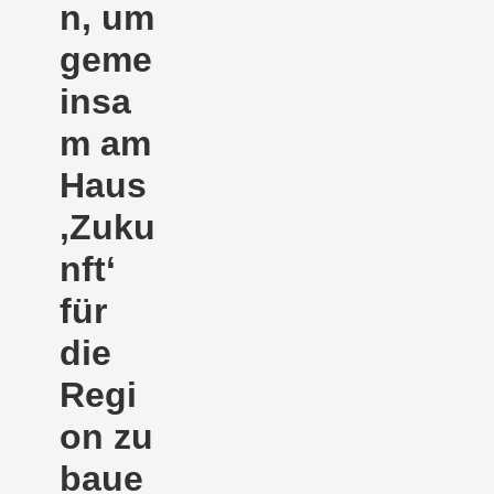
n, um
geme
insa
m am
Haus
‚Zuku
nft‘
für
die
Regi
on zu
baue