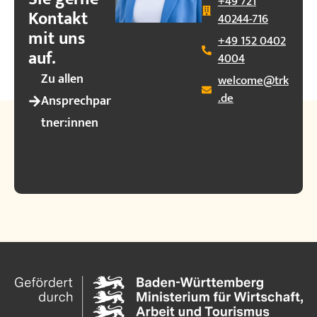
+49 721
Kontakt
40244-716
mit uns
+49 152 0402
auf.
4004
Zu allen
welcome@trk
.de
Ansprechpar
tner:innen