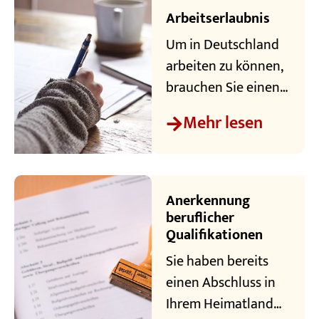
Verkehrsanbindunge
Arbeitserlaubnis
n. Auf Straßen,
Um in Deutschland
Schienen, zu Wasser
arbeiten zu können,
und in der Luft
brauchen Sie einen
führen die Wege in
sogenannten
alle Richtungen und
Mehr lesen
Aufenthaltstitel zur
zu den wichtigen
Erwerbstätigkeit –
Metropolen.
viele Leute sprechen
jedoch von einer
Anerkennung
Arbeitserlaubnis.
beruflicher
Qualifikationen
Wir klären Sie auf,
wie Sie Ihre
Sie haben bereits
Arbeitserlaubnis
einen Abschluss in
bekommen.
Ihrem Heimatland