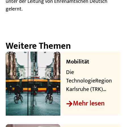
unter der Leitung von Ehrenamtlichen Deutsch
gelernt.
Weitere Themen
Mobilität
Die
TechnologieRegion
Karlsruhe (TRK)
profitiert von ihrer
Mehr lesen
zentralen Lage in
Europa und von
hervorragenden