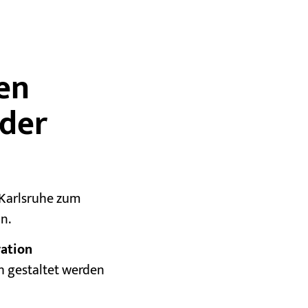
en
 der
Karlsruhe zum
in.
ation
h gestaltet werden