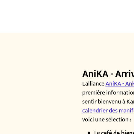
AniKA - Arri
L'alliance
AniKA - An
première information
sentir bienvenu à Ka
calendrier des manif
voici une sélection :
Le
café de bie