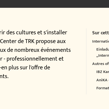
r des cultures et s'installer
Sur cett
e Center de TRK propose aux
Internat
naux de nombreux événements
Einlad
„Inter
er - professionnellement et
Autres of
n plus sur l'offre de
IBZ Ka
nts.
AniKA 
Format