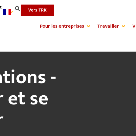
t
Vers TRK
Pour les entreprises
Travailler
V
tions -
 et se
r