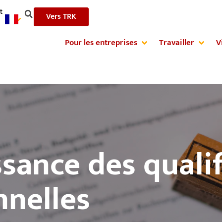
t
Vers TRK
Pour les entreprises
Travailler
V
sance des qualif
nnelles