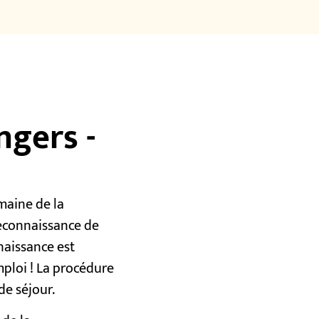
ngers -
maine de la
reconnaissance de
naissance est
ploi ! La procédure
e séjour.