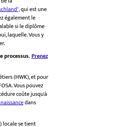
de la
schland",
qui est une
rez également le
alable si le diplôme
i, laquelle. Vous y
er.
le processus.
Prenez
étiers (HWK), et pour
CI FOSA. Vous pouvez
cédure coûte jusqu'à
nnaissance
dans
 locale se tient