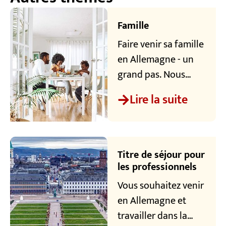
Famille
Faire venir sa famille
en Allemagne - un
grand pas. Nous
nous engageons
Lire la suite
pour cela !
Apprenez-en plus
sur le regroupement
familial et sur ce qui
Titre de séjour pour
vous attend dans la
les professionnels
vie de famille à
Vous souhaitez venir
l'adresse TRK .
en Allemagne et
travailler dans la