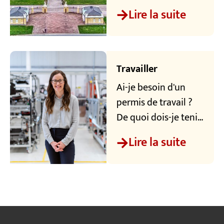
TechnologieRegion
Lire la suite
Karlsruhe (TRK) ?
Nous répondons à
vos questions sur
des sujets tels que le
Travailler
visa ou le titre de
Ai-je besoin d'un
séjour pour
permis de travail ?
l'Allemagne.
De quoi dois-je tenir
compte pour mon
Lire la suite
titre de séjour ?
Nous sommes à vos
côtés pour répondre
à toutes vos
questions
concernant le travail