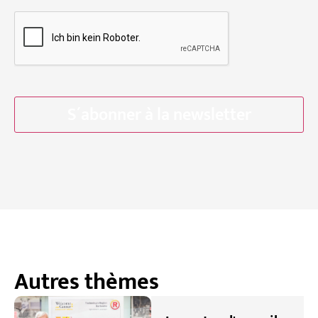
C
A
P
T
C
H
A
Autres thèmes