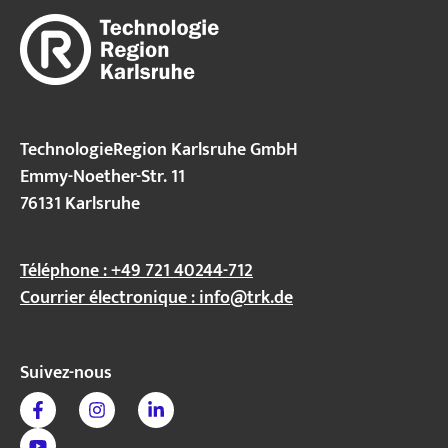
concepts de
mobilité. La
TechnologieRegion
Karlsruhe (TRK),
avec sa compétence
TechnologieRegion Karlsruhe GmbH
Emmy-Noether-Str. 11
clé en matière de
76131 Karlsruhe
mobilité, est un
précurseur en
matière de
Téléphone : +49 721 40244-712
développement
Courrier électronique :
info@trk.de
durable de la
mobilité.
Suivez-nous