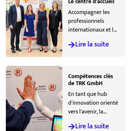
Le centre d'accueil
Accompagner les
professionnels
internationaux et les
jeunes talents dans
Lire la suite
leurs premiers pas
sur le site TRK et
réussir leur
intégration à long
Compétences clés
terme - telle est la
de TRK GmbH
mission du Welcome
En tant que hub
Center TRK.
d'innovation orienté
vers l'avenir, la
TechnologieRegion
Lire la suite
Karlsruhe (TRK)