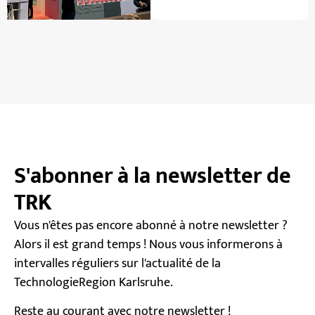
A
ät
L
s
2
w
0
e
2
n
6
d
a
e
u
2
f
0
d
2
S'abonner à la newsletter de
e
6
r
TRK
M
e
Vous n'êtes pas encore abonné à notre newsletter ?
ss
Alors il est grand temps ! Nous vous informerons à
e
intervalles réguliers sur l'actualité de la
M
TechnologieRegion Karlsruhe.
ü
n
Reste au courant avec notre newsletter !