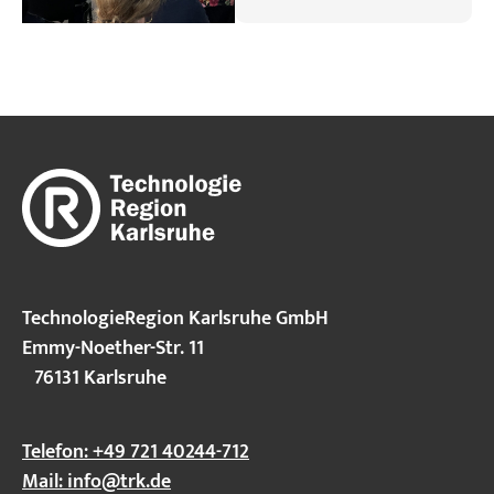
gie für die
TechnologieRegion
Karlsruhe –
RE²source“ einen
wegweisenden
Schritt in Richtung
nachhaltiger
Bioökonomie.
TechnologieRegion Karlsruhe GmbH
Emmy-Noether-Str. 11
76131 Karlsruhe
Telefon: +49 721 40244-712
Mail:
info@trk.de