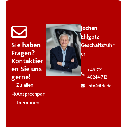
Jochen
Ehlgötz
Sie haben
Geschäftsführ
Fragen?
er
Kontaktier
en Sie uns
+49 721
gerne!
40244-712
Zu allen
info@trk.de
Ansprechpar
tner:innen