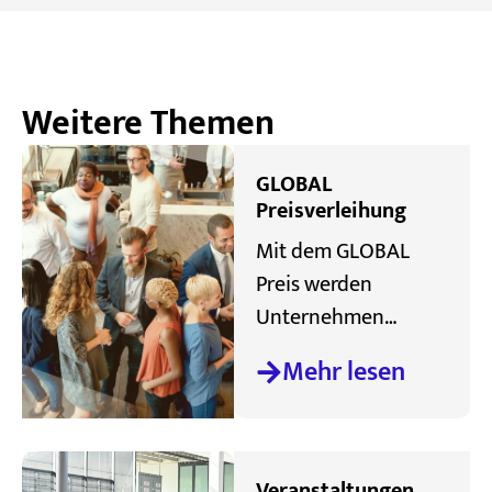
Weitere Themen
GLOBAL
Preisverleihung
Mit dem GLOBAL
Preis werden
Unternehmen
ausgezeichnet, die
Mehr lesen
sich mit ihren
Produkten und
Dienstleistungen im
internationalen
Veranstaltungen