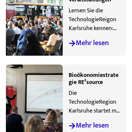
Wettbewerb
Lernen Sie die
beweisen und somit
TechnologieReigon
die TRK
Karlsruhe kennen:
international
Hier finden Sie eine
stärken.
Mehr lesen
Auswahl von
aktuellen
Veranstaltungen in
der Region und
Bioökonomiestrate
unserem breiten
gie RE²source
Partnernetzwerk.
Die
TechnologieRegion
Karlsruhe startet mit
dem Projekt
Mehr lesen
„Bioökonomiestrate